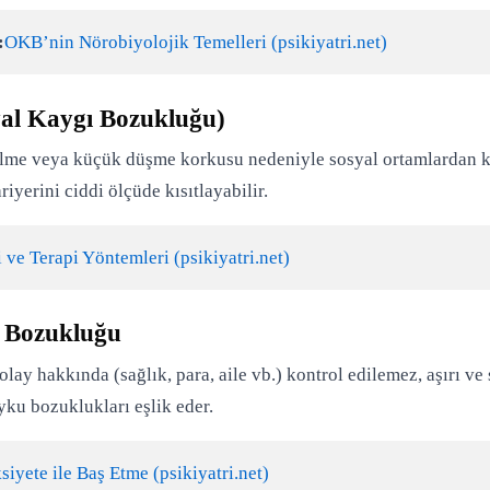
:
OKB’nin Nörobiyolojik Temelleri (psikiyatri.net)
yal Kaygı Bozukluğu)
rilme veya küçük düşme korkusu nedeniyle sosyal ortamlardan k
yerini ciddi ölçüde kısıtlayabilir.
 ve Terapi Yöntemleri (psikiyatri.net)
e Bozukluğu
y hakkında (sağlık, para, aile vb.) kontrol edilemez, aşırı ve s
yku bozuklukları eşlik eder.
iyete ile Baş Etme (psikiyatri.net)