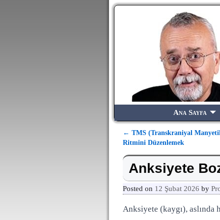
Ana Sayfa
←
TMS (Transkraniyal Manyetik 
Yazı dolaşımı
Ritmini Düzenlemek
Anksiyete Bozu
Posted on
12 Şubat 2026
by
Pr
Anksiyete (kaygı), aslında 