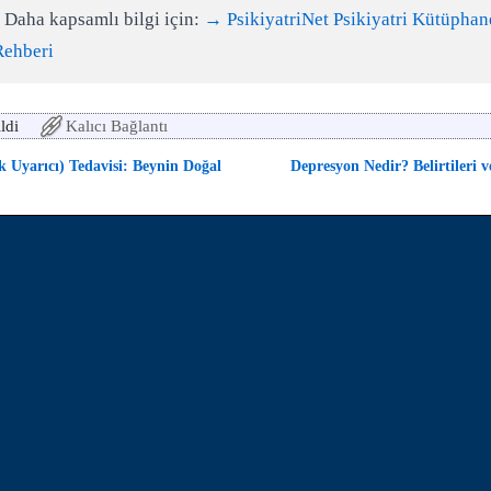
 Daha kapsamlı bilgi için:
→ PsikiyatriNet Psikiyatri Kütüphan
Rehberi
ldi
Kalıcı Bağlantı
Uyarıcı) Tedavisi: Beynin Doğal
Depresyon Nedir? Belirtileri