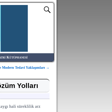
atri Kütüphanesi
 ve Modern Tedavi Yaklaşımları
→
özüm Yolları
ygı hali süreklilik arz