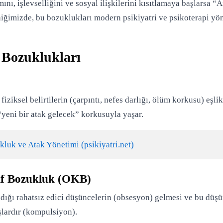
ını, işlevselliğini ve sosyal ilişkilerini kısıtlamaya başlarsa
niğimizde, bu bozuklukları modern psikiyatri ve psikoterapi yön
 Bozuklukları
ziksel belirtilerin (çarpıntı, nefes darlığı, ölüm korkusu) eşlik
 “yeni bir atak gelecek” korkusuyla yaşar.
luk ve Atak Yönetimi (psikiyatri.net)
if Bozukluk (OKB)
dığı rahatsız edici düşüncelerin (obsesyon) gelmesi ve bu düşün
şlardır (kompulsiyon).