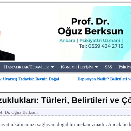
Hastalıklar/Tedaviler
Konum | İletişim
SSS
Psikiy
Uyarıcı) Tedavisi: Beynin Doğal
Depresyon Nedir? Belirtileri
klukları: Türleri, Belirtileri ve Ç
of. Dr. Oğuz Berksun
hayatta kalmamızı sağlayan doğal bir mekanizmadır. Ancak bu ka