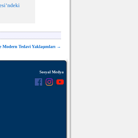
esi’ndeki
 ve Modern Tedavi Yaklaşımları
→
Sosyal Medya