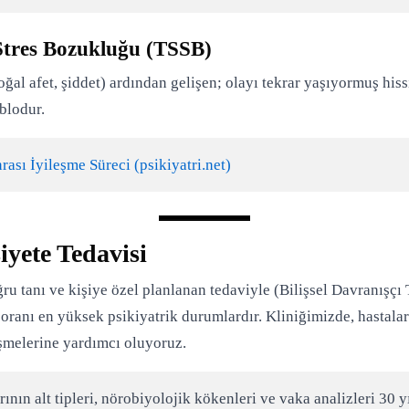
Stres Bozukluğu (TSSB)
ğal afet, şiddet) ardından gelişen; olayı tekrar yaşıyormuş hissi,
blodur.
ası İyileşme Süreci (psikiyatri.net)
yete Tedavisi
u tanı ve kişiye özel planlanan tedaviyle (Bilişsel Davranışçı 
oranı en yüksek psikiyatrik durumlardır. Kliniğimizde, hastaları
şmelerine yardımcı oluyoruz.
nın alt tipleri, nörobiyolojik kökenleri ve vaka analizleri 30 yı