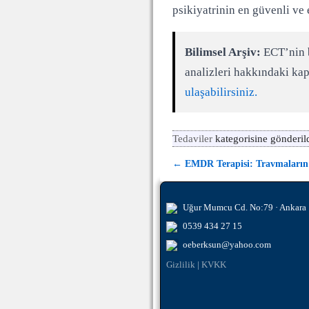
psikiyatrinin en güvenli ve 
Bilimsel Arşiv:
ECT’nin b
analizleri hakkındaki ka
ulaşabilirsiniz.
Tedaviler
kategorisine gönderil
←
EMDR Terapisi: Travmaların
Yazı dolaşımı
Uğur Mumcu Cd. No:79 · Ankara
0539 434 27 15
oeberksun@yahoo.com
Gizlilik
|
KVKK