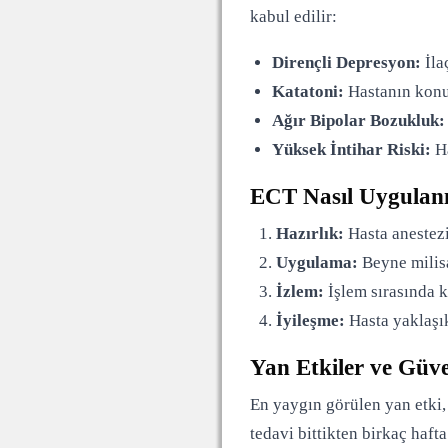
kabul edilir:
Dirençli Depresyon:
İla
Katatoni:
Hastanın konu
Ağır Bipolar Bozukluk:
Yüksek İntihar Riski:
Ha
ECT Nasıl Uygulan
Hazırlık:
Hasta anestezi
Uygulama:
Beyne milisa
İzlem:
İşlem sırasında ka
İyileşme:
Hasta yaklaşık
Yan Etkiler ve Güve
En yaygın görülen yan etki, 
tedavi bittikten birkaç haf