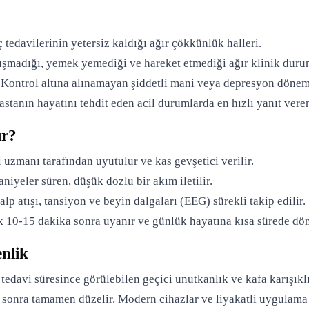
ç tedavilerinin yetersiz kaldığı ağır çökkünlük halleri.
şmadığı, yemek yemediği ve hareket etmediği ağır klinik duru
Kontrol altına alınamayan şiddetli mani veya depresyon dönem
stanın hayatını tehdit eden acil durumlarda en hızlı yanıt vere
ır?
 uzmanı tarafından uyutulur ve kas gevşetici verilir.
niyeler süren, düşük dozlu bir akım iletilir.
lp atışı, tansiyon ve beyin dalgaları (EEG) sürekli takip edilir.
 10-15 dakika sonra uyanır ve günlük hayatına kısa sürede dön
nlik
tedavi süresince görülebilen geçici unutkanlık ve kafa karışıkl
ta sonra tamamen düzelir. Modern cihazlar ve liyakatli uygulam