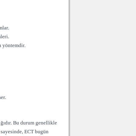
mlar.
leri.
n yöntemdir.
er.
ığıdır. Bu durum genellikle
a sayesinde, ECT bugün