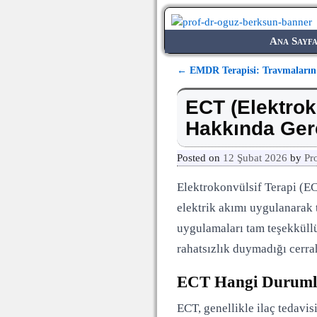
Ana Sayf
←
EMDR Terapisi: Travmaların
Yazı dolaşımı
ECT (Elektrok
Hakkında Ger
Posted on
12 Şubat 2026
by
Pr
Elektrokonvülsif Terapi (ECT
elektrik akımı uygulanarak 
uygulamaları tam teşekküllü 
rahatsızlık duymadığı cerrahi
ECT Hangi Durumla
ECT, genellikle ilaç tedavis