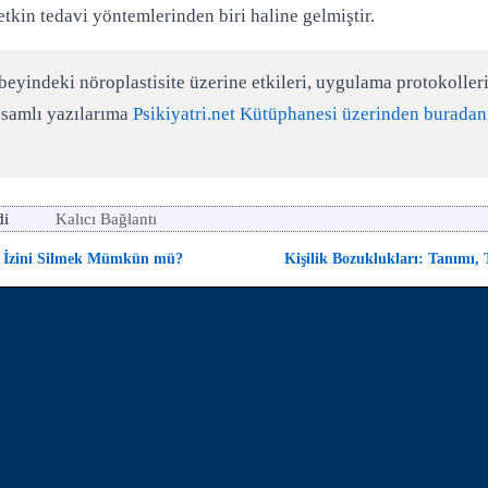
etkin tedavi yöntemlerinden biri haline gelmiştir.
eyindeki nöroplastisite üzerine etkileri, uygulama protokoller
psamlı yazılarıma
Psikiyatri.net Kütüphanesi üzerinden buradan
di
Kalıcı Bağlantı
 İzini Silmek Mümkün mü?
Kişilik Bozuklukları: Tanımı, 