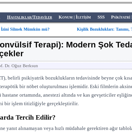
a
Hastalıklar/Tedaviler
Konum | İletişim
SSS
Psikiyatri
 İzini Silmek Mümkün mü?
Kişilik Bozuklukları: Tanımı, 
onvülsif Terapi): Modern Şok Ted
çekler
of. Dr. Oğuz Berksun
), belirli psikiyatrik bozuklukların tedavisinde beyne çok kısa 
terapötik bir nöbet oluşturulması işlemidir. Eski filmlerin aks
hastane ortamında, anestezi altında ve kas gevşeticiler eşliğin
 bir işlem titizliğiyle gerçekleştirilir.
rda Tercih Edilir?
ine yanıt alınamayan veya hızlı müdahale gerektiren ağır tablola