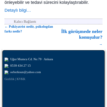
önleyebilir ve tedavi sürecini kolaylaştırabilir.
Detaylı bilgi…
Kalıcı Bağlantı
←
Psikiyatrist nedir, psikologdan
Yazı dolaşımı
İlk görüşmede neler
farkı nedir?
konuşulur?
→
Uğur Mumcu Cd. No:79 · Ankara
0539 434 27 15
oeberksun@yahoo.com
Gizlilik
|
KVKK