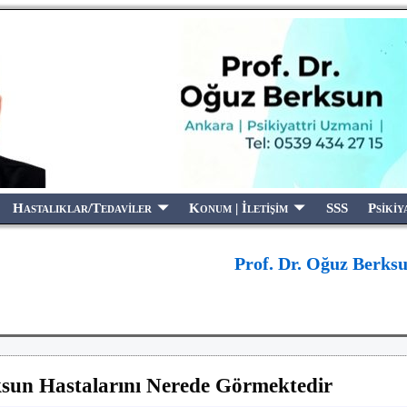
Hastalıklar/Tedaviler
Konum | İletişim
SSS
Psikiy
Prof. Dr. Oğuz Berks
ksun Hastalarını Nerede Görmektedir