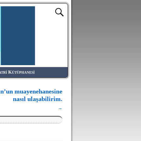
atri Kütüphanesi
un’un muayenehanesine
nasıl ulaşabilirim.
→