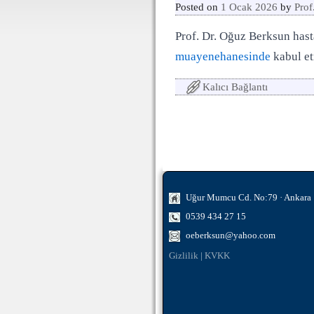
Posted on
1 Ocak 2026
by
Prof
Prof. Dr. Oğuz Berksun hasta
muayenehanesinde
kabul et
Kalıcı Bağlantı
Yazı dolaşımı
Uğur Mumcu Cd. No:79 · Ankara
0539 434 27 15
oeberksun@yahoo.com
Gizlilik
|
KVKK