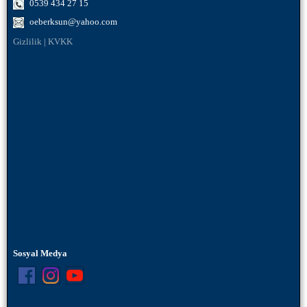
0539 434 27 15
oeberksun@yahoo.com
Gizlilik
|
KVKK
Sosyal Medya