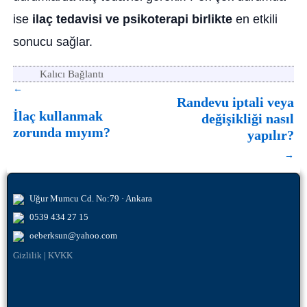
ise
ilaç tedavisi ve psikoterapi birlikte
en etkili
sonucu sağlar.
Kalıcı Bağlantı
←
Yazı dolaşımı
Randevu iptali veya
İlaç kullanmak
değişikliği nasıl
zorunda mıyım?
yapılır?
→
Uğur Mumcu Cd. No:79 · Ankara
0539 434 27 15
oeberksun@yahoo.com
Gizlilik
|
KVKK